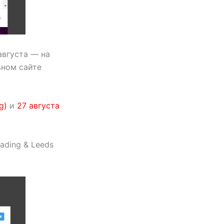
августа — на
ьном сайте
g)
и
27 августа
ading & Leeds