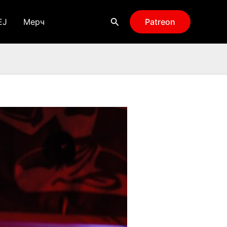
Поиск
EJ
Мерч
Patreon