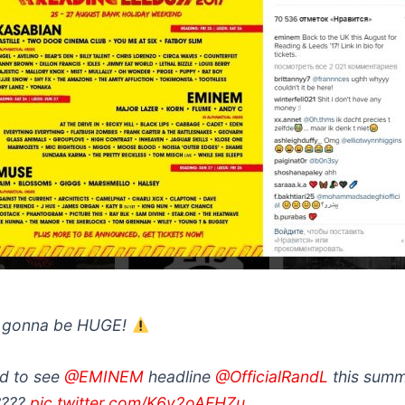
s gonna be HUGE!
ed to see
@EMINEM
headline
@OfficialRandL
this summ
????
pic.twitter.com/K6y2oAFHZu