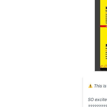
This i
SO excit
????????