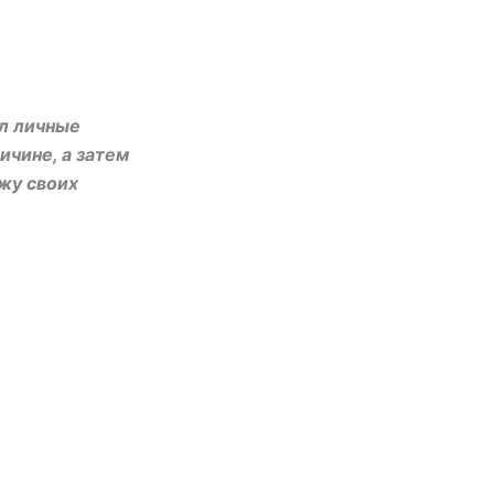
ил личные
ичине, а затем
ужу своих