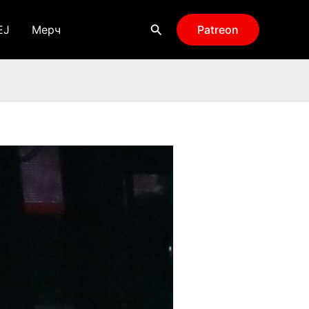
Поиск
EJ
Мерч
Patreon