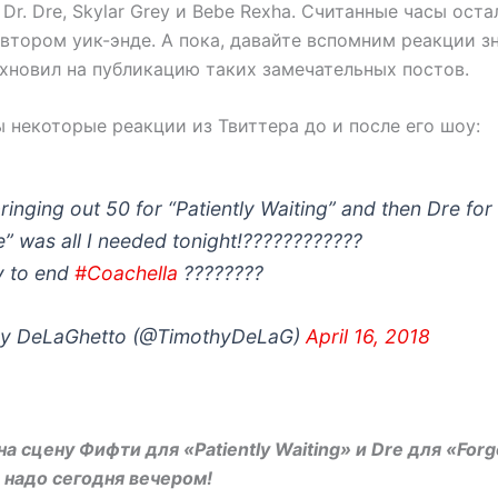
 Dr. Dre, Skylar Grey и Bebe Rexha. Считанные часы оста
втором уик-энде. А пока, давайте вспомним реакции з
хновил на публикацию таких замечательных постов.
 некоторые реакции из Твиттера до и после его шоу:
inging out 50 for “Patiently Waiting” and then Dre for
” was all I needed tonight!????????????
 to end
#Coachella
????????
y DeLaGhetto (@TimothyDeLaG)
April 16, 2018
а сцену Фифти для «Patiently Waiting» и Dre для «For
е надо сегодня вечером!