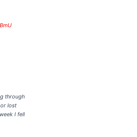
N1BmU
ng through
or lost
eek I fell