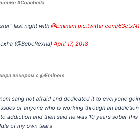
шение #Coachella
ter” last night with
@Eminem
pic.twitter.com/63ctx
Rexha (@BebeRexha)
April 17, 2018
вчера вечером с @Eminem
em sang not afraid and dedicated it to everyone goi
issues or anyone who is working through an addiction 
o addiction and then said he was 10 years sober this w
ddle of my own tears