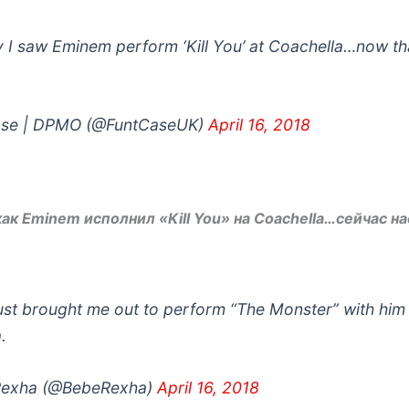
 I saw Eminem perform ‘Kill You’ at Coachella…now tha
se | DPMO (@FuntCaseUK)
April 16, 2018
как Eminem исполнил «Kill You» на Coachella…сейчас на
st brought me out to perform “The Monster” with him
.
Rexha (@BebeRexha)
April 16, 2018