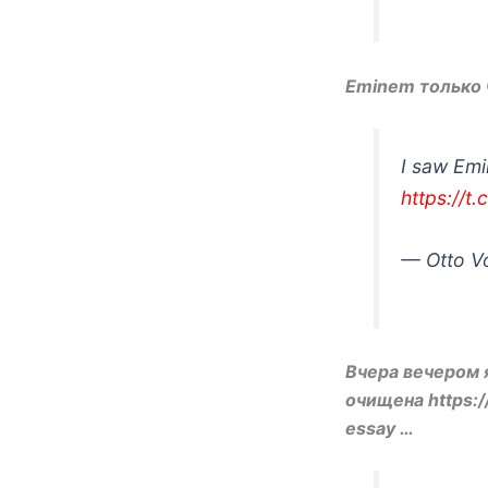
Eminem только ч
I saw Emi
https://t
— Otto V
Вчера вечером 
очищена https:/
essay …