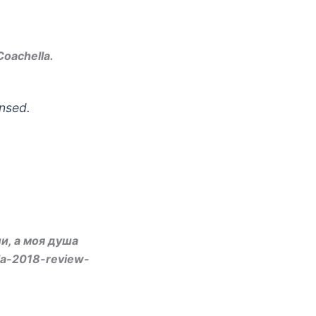
oachella.
ansed.
и, а моя душа
la-2018-review-