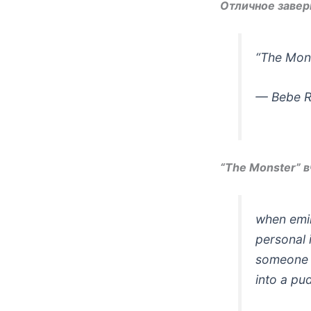
Отличное завер
“The Mons
— Bebe 
“The Monster” 
when emin
personal 
someone t
into a pu