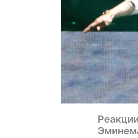
Реакции
Эминема