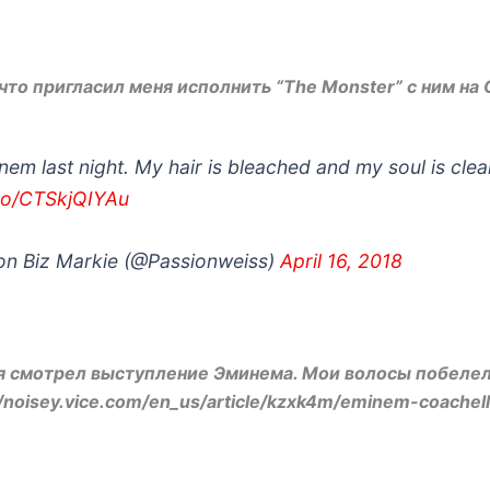
то пригласил меня исполнить “The Monster” с ним на C
nem last night. My hair is bleached and my soul is cle
.co/CTSkjQIYAu
on Biz Markie (@Passionweiss)
April 16, 2018
я смотрел выступление Эминема. Мои волосы побелел
/noisey.vice.com/en_us/article/kzxk4m/eminem-coachel