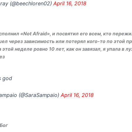
gray (@beechloren02)
April 16, 2018
полнил «Not Afraid», и посвятил его всем, кто переж
ел через зависимость или потерял кого-то по этой пр
а этой неделе ровно 10 лет, как он завязал, я упала в л
ез
s god
ampaio (@SaraSampaio)
April 16, 2018
Бог