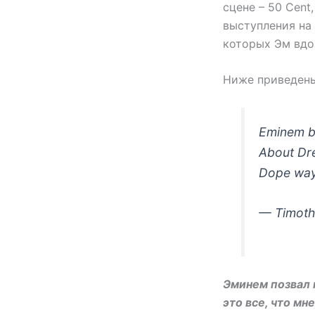
сцене – 50 Cent,
выступления на 
которых Эм вдо
Ниже приведены
Eminem br
About Dre
Dope way
— Timoth
Эминем позвал н
это все, что мн