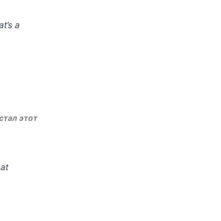
t’s a
стал этот
 at