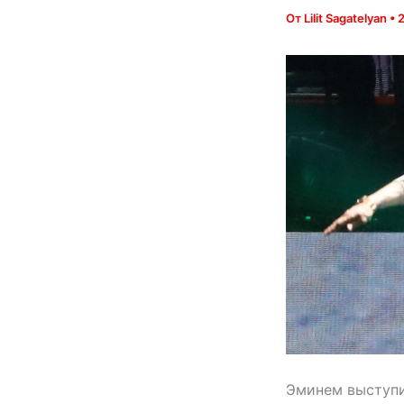
От
Lilit Sagatelyan
•
Эминем выступил