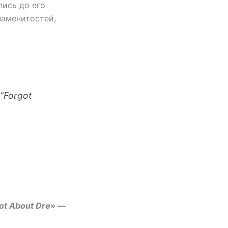
лись до его
наменитостей,
 “Forgot
got About Dre» —