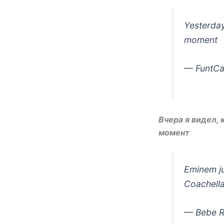
Yesterday
moment
— FuntCa
Вчера я видел, 
момент
Eminem ju
Coachella
— Bebe 