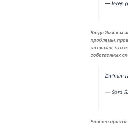
— loren 
Когда Эминем ис
проблемы, прош
он сказал, что н
собственных сл
Eminem i
— Sara S
Eminem просто 