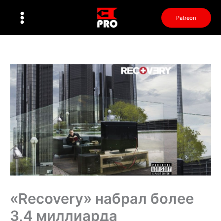
Перейти
к
Patreon
содержимому
«Recovery» набрал более
3,4 миллиарда