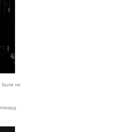
 были не
иллиард