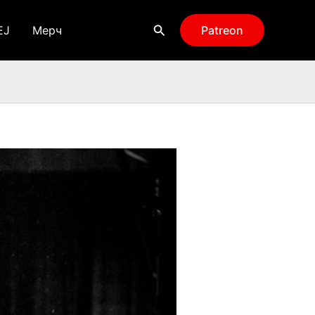
Поиск
EJ
Мерч
Patreon