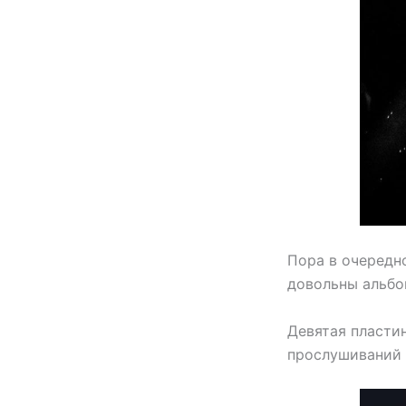
Пора в очередн
довольны альбом
Девятая пластин
прослушиваний в