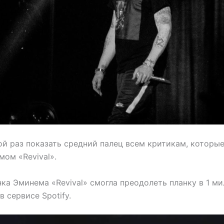
ой раз показать средний палец всем критикам, которые
ом «Revival».
ка Эминема «Revival» смогла преодолеть планку в 1 м
 сервисе Spotify.