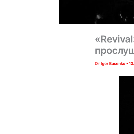
«Reviva
прослуш
От
Igor Basenko
•
13