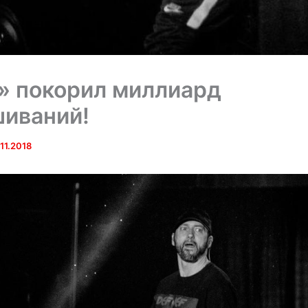
l» покорил миллиард
иваний!
.11.2018