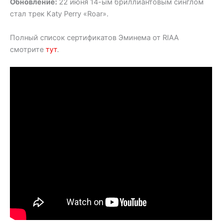
Обновление:
22 июня 14-ым бриллиантовым синглом
стал трек Katy Perry «Roar».
Полный список сертификатов Эминема от RIAA
смотрите
тут
.