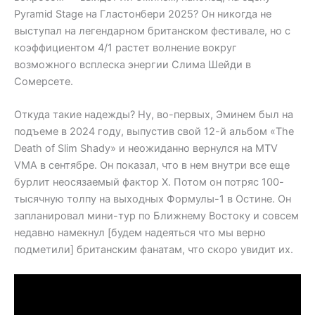
Pyramid Stage на Гластонбери 2025? Он никогда не
выступал на легендарном британском фестивале, но с
коэффициентом 4/1 растет волнение вокруг
возможного всплеска энергии Слима Шейди в
Сомерсете.
Откуда такие надежды? Ну, во-первых, Эминем был на
подъеме в 2024 году, выпустив свой 12-й альбом «The
Death of Slim Shady» и неожиданно вернулся на MTV
VMA в сентябре. Он показал, что в нем внутри все еще
бурлит неосязаемый фактор X. Потом он потряс 100-
тысячную толпу на выходных Формулы-1 в Остине. Он
запланировал мини-тур по Ближнему Востоку и совсем
недавно намекнул [будем надеяться что мы верно
подметили] британским фанатам, что скоро увидит их.