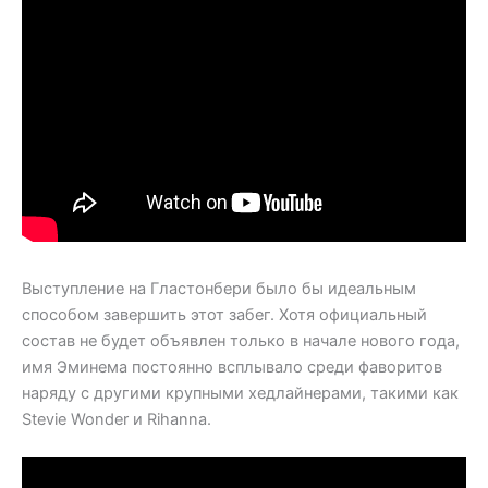
Выступление на Гластонбери было бы идеальным
способом завершить этот забег. Хотя официальный
состав не будет объявлен только в начале нового года,
имя Эминема постоянно всплывало среди фаворитов
наряду с другими крупными хедлайнерами, такими как
Stevie Wonder и Rihanna.