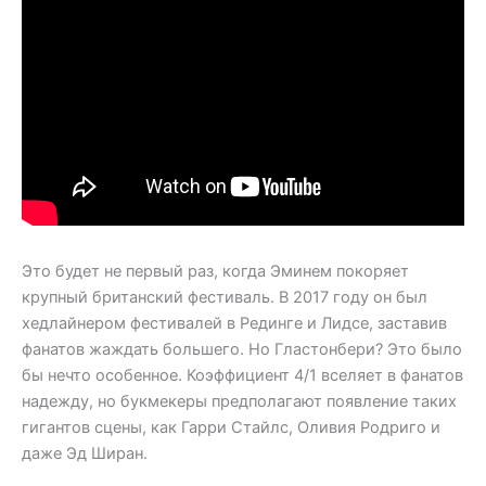
Это будет не первый раз, когда Эминем покоряет
крупный британский фестиваль. В 2017 году он был
хедлайнером фестивалей в Рединге и Лидсе, заставив
фанатов жаждать большего. Но Гластонбери? Это было
бы нечто особенное. Коэффициент 4/1 вселяет в фанатов
надежду, но букмекеры предполагают появление таких
гигантов сцены, как Гарри Стайлс, Оливия Родриго и
даже Эд Ширан.