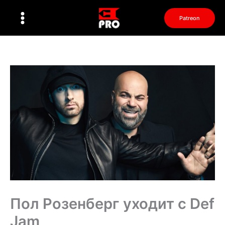
Перейти
к
Patreon
содержимому
Пол Розенберг уходит с Def
Jam