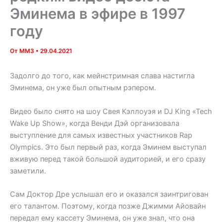
Эминема в эфире в 1997
году
От
MM3
•
29.04.2021
Задолго до того, как мейнстримная слава настигла
Эминема, он уже был опытным рэпером.
Видео было снято на шоу Свея Кэллоуэя и DJ King «Tech
Wake Up Show», когда Венди Дэй организовала
выступление для самых известных участников Rap
Olympics. Это был первый раз, когда Эминем выступал
вживую перед такой большой аудиторией, и его сразу
заметили.
Сам Доктор Дре услышал его и оказался заинтригован
его талантом. Поэтому, когда позже Джимми Айовайн
передал ему кассету Эминема, он уже знал, что она