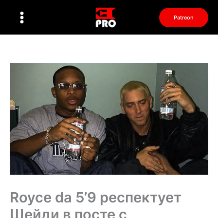
Перейти
к
Patreon
содержимому
Royce da 5’9 респектует
Шейди в посте с