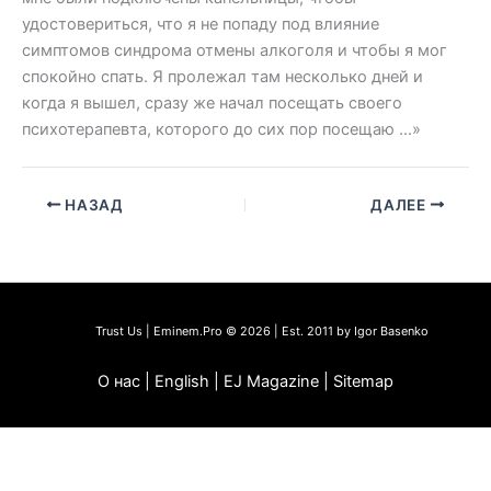
удостовериться, что я не попаду под влияние
симптомов синдрома отмены алкоголя и чтобы я мог
спокойно спать. Я пролежал там несколько дней и
когда я вышел, сразу же начал посещать своего
психотерапевта, которого до сих пор посещаю …»
НАЗАД
ДАЛЕЕ
Trust Us | Eminem.Pro © 2026 | Est. 2011 by Igor Basenko
О нас | English | EJ Magazine | Sitemap