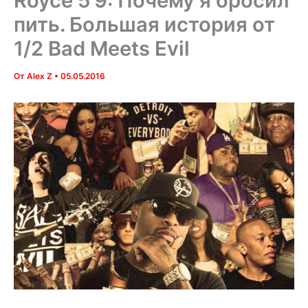
Royce 5’9: Почему я бросил
пить. Большая история от
1/2 Bad Meets Evil
От
Alex Z
•
05.05.2016