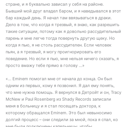
стране, и я буквально зависал у себя на районе.
Бывший мой друг владел баром, и я наведывался в этот
бар каждый день. Я начал там ввязываться в драки.
Дело в том, что когда я трезвый, я знаю, как разрешить
такие ситуации, потому как я довольно рассудительный
парень и мне легче тогда повернуть другую щеку. Но
когда я пью, я не столь рассудителен. Если человек
пьян, а я трезвый, я могу проигнорировать его
поведение. Но если я пью, мне нельзя ничего сказать, я
просто вмажу тебе прямо в голову …»
«… Eminem помогал мне от начала до конца. Он был
одним из первых, кому я позвонил. Я дал ему понять,
что мне нужна помощь. Я вернулся в Детройт и он, Tracy
McNew и Paul Rosenberg из Shady Records записали
меня в больницу и я стал посещать доктора, к
которому обращался Eminem. Это был невыносимо
долгий процесс – они следили за мной, пока я спал, ко
мне были подключены капельницы, чтобы