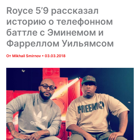
Royce 5’9 рассказал
историю о телефонном
баттле с Эминемом и
Фарреллом Уильямсом
От
Mikhail Smirnov
•
03.03.2018