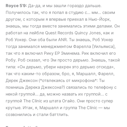
Royce 5’9:
Да-да, и мы зашли гораздо дальше.
Получилось так, что я попал в студию с… мм… своим
другом, с которым я впервые приехал в Нью-Йорк,
знаешь, мы тогда вместе занимались этими делами. Он
работал на лейбле Quest Records Quincy Jones, как и
Роб Уокер. Они оба были ANR. Ты знаешь, Роб Уокер
тогда занимался менеджментом Фарелла [Уильямса],
так что я включил Рику EP Эминема. Рик включил его
Робу. Роб сказал, что Эм просто дерьмо. Знаешь, такой
типа: «Он дерьмо, убери нахрен это дерьмо отсюда»,
так что каким-то образом, бро, я, Маршалл, Фарелл,
Дерек Джексон (*отвлекаясь от микрофона*: Ты
помнишь Дерека Джексона?) связались по телефону с
некой группой… да, можно назвать их группой… с
группой The Clinic из штата Огайо. Они просто супер
крутые. Итак, я, Маршалл и группа The Clinic — мы
созвонились и стали баттлить.