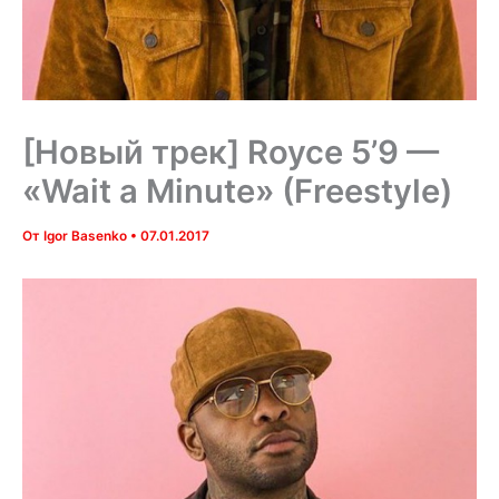
[Новый трек] Royce 5’9 —
«Wait a Minute» (Freestyle)
От
Igor Basenko
•
07.01.2017