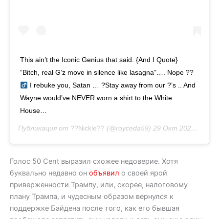
This ain’t the Iconic Genius that said. {And I Quote}
“Bitch, real G’z move in silence like lasagna”…. Nope ??‍
I rebuke you, Satan … ?Stay away from our ?’s .. And
Wayne would’ve NEVER worn a shirt to the White
House…
Публикация от
??Nickle??
(@royceda59)
29 Окт 2020 в 4:55 PDT
Голос 50 Cent выразил схожее недоверие. Хотя
буквально недавно он
объявил
о своей ярой
приверженности Трампу, или, скорее, налоговому
плану Трампа, и чудесным образом вернулся к
поддержке Байдена после того, как его бывшая