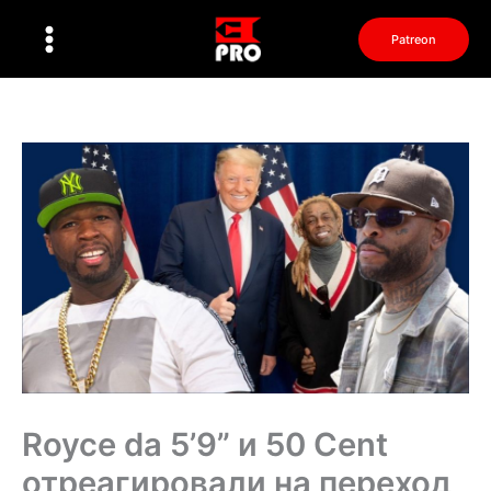
Перейти
к
Patreon
содержимому
Royce da 5’9” и 50 Cent
отреагировали на переход