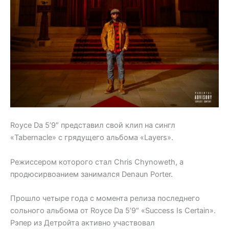
Royce Da 5’9″ представил свой клип на сингл
«Tabernacle» с грядущего альбома «Layers».
Режиссером которого стал Chris Chynoweth, а
продюсирвоанием занимался Denaun Porter.
Прошло четыре года с момента релиза последнего
сольного альбома от Royce Da 5’9″ «Success Is Certain».
Рэпер из Детройта активно участвовал