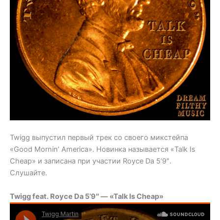
Twigg выпустил первый трек со своего микстейпа
«Good Mornin’ America». Новинка называется «Talk Is
Cheap» и записана при участии Royce Da 5’9″.
Слушайте.
Twigg feat. Royce Da 5’9″ — «Talk Is Cheap»