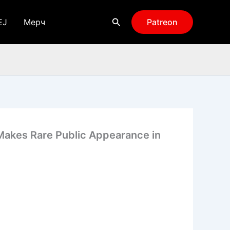
Поиск
EJ
Мерч
Patreon
kes Rare Public Appearance in