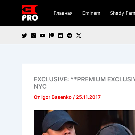
Перейти
к
Главная
Eminem
Shady Fam
содержимому
EXCLUSIVE: **PREMIUM EXCLUSIVE
NYC
От
Igor Basenko
/
25.11.2017