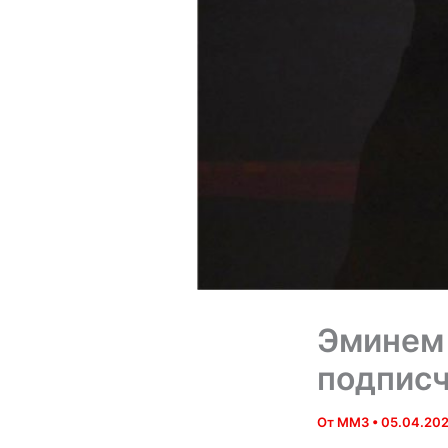
Эминем 
подписч
От
MM3
•
05.04.202