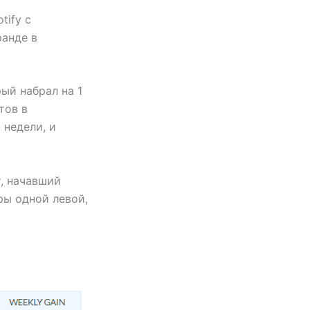
tify с
ранде в
ый набрал на 1
тов в
недели, и
т, начавший
ры одной левой,