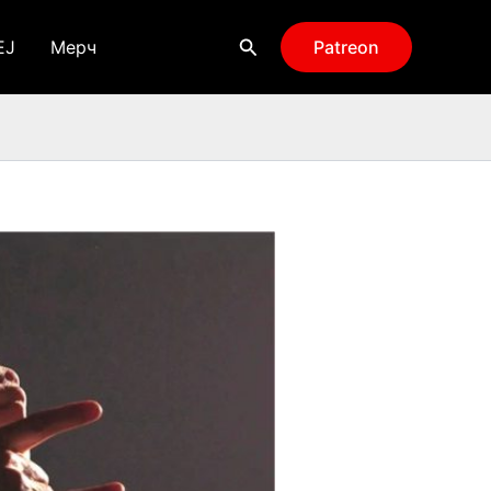
Поиск
EJ
Мерч
Patreon