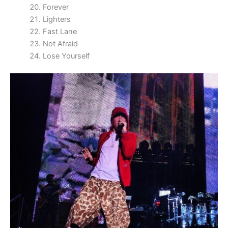
Forever
Lighters
Fast Lane
Not Afraid
Lose Yourself