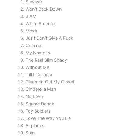
Survivor
Won’t Back Down
3 AM
White America
Mosh
Jus’t Don’t Give A Fuck
Criminal
My Name Is
The Real Slim Shady
Without Me
‘Till I Collapse
Cleaning Out My Closet
Cinderella Man
No Love
Square Dance
Toy Soldiers
Love The Way You Lie
Airplanes
Stan