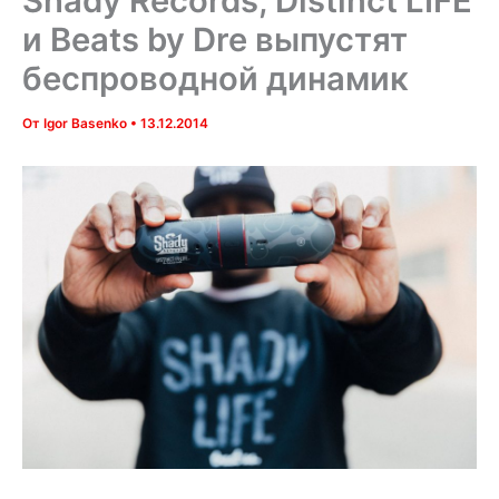
Shady Records, Distinct LIFE
и Beats by Dre выпустят
беспроводной динамик
От
Igor Basenko
•
13.12.2014