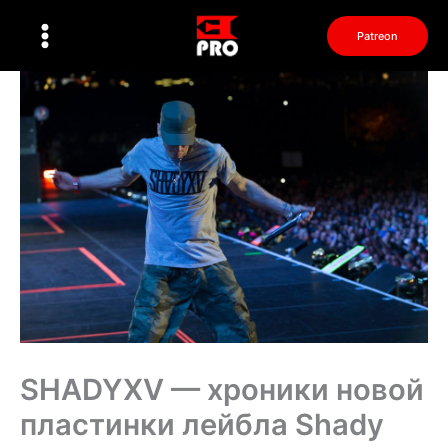
Перейти
к
Patreon
содержимому
SHADYXV — хроники новой
пластинки лейбла Shady