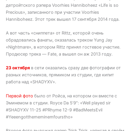
детройтского рэпера Voorhies Hanniboheez «Life is so
Precious», записанного при участии Voorhies
Hanniboheez. Этот трек вышел 17 сентября 2014 года.
А вот часть «сниппета» от Rittz, которой очень
обрадовались фанаты, оказалась треком Yung Jay
«Nightmare», в котором Rittz принял гостевое участие.
Продюсер трека — Fate, а вышел он аж 2013 году.
23 октября
в сети оказались сразу две фотографии от
разных источников, прямиком из студии, где кипит
работа над «SHADYXV».
Первой фото
было от Ройса, на котором он вместе с
Эминемом в студии. Royce Da 5’9″: «Well played sir
#SHADYXV 11-25 #PRhyme 12-9 #BadMeetsEvil
#Yeeengotthememinemfourstho»
Второе фото выложил рэпер Trick Trick, написав в своём