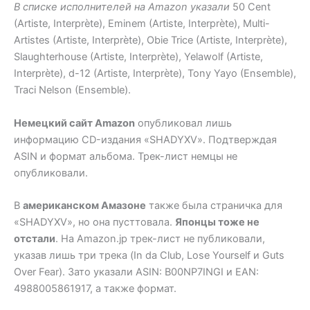
В списке исполнителей на Amazon указали
50 Cent
(Artiste, Interprète), Eminem (Artiste, Interprète), Multi-
Artistes (Artiste, Interprète), Obie Trice (Artiste, Interprète),
Slaughterhouse (Artiste, Interprète), Yelawolf (Artiste,
Interprète), d-12 (Artiste, Interprète), Tony Yayo (Ensemble),
Traci Nelson (Ensemble).
Немецкий сайт Amazon
опубликовал лишь
информацию CD-издания «SHADYXV». Подтверждая
ASIN и формат альбома. Трек-лист немцы не
опубликовали.
В
американском Амазоне
также была страничка для
«SHADYXV», но она пусттовала.
Японцы тоже не
отстали
. На Amazon.jp трек-лист не публиковали,
указав лишь три трека (In da Club, Lose Yourself и Guts
Over Fear). Зато указали ASIN: B00NP7INGI и EAN:
4988005861917, а также формат.