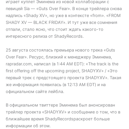
играет куплет Эминема из новой коллаборации с
певицей Sia — «Guts Over Fear». В конце трейлера снова
надпись «Shady XV», но уже в контексте «from». «FROM
SHADY XV — BLACK FRIDAY». И тут уже все сомнения
отпали, стало ясно, что стоит ждать какого-то
интересного релиза от ShadyRecords.
25 августа состоялась премьера нового трека «Guts
Over Fear». Ресурс, близкий к менеджеру Эминема,
rapradar.com, написал (в 1:44 AM EDT): «The track is the
first offering off the upcoming project, SHADYXV» / «Это
первый трек с предстоящего проекта SHADYXV». Такая
же информация появилась (в 12:13 AM EDT) и на
официальном сайте лейбла.
В официальном твиттере Эминема был анонсирован
трейлер проекта «SHADYXV» и сообщение о том, что в
ближайшее время ShadyRecordsраскроет больше
информации об этом.