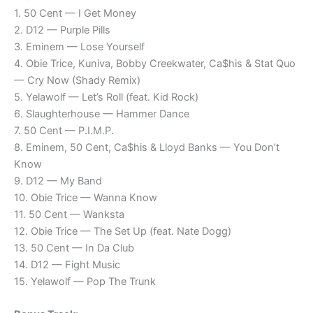
1. 50 Cent — I Get Money
2. D12 — Purple Pills
3. Eminem — Lose Yourself
4. Obie Trice, Kuniva, Bobby Creekwater, Ca$his & Stat Quo
— Cry Now (Shady Remix)
5. Yelawolf — Let’s Roll (feat. Kid Rock)
6. Slaughterhouse — Hammer Dance
7. 50 Cent — P.I.M.P.
8. Eminem, 50 Cent, Ca$his & Lloyd Banks — You Don’t
Know
9. D12 — My Band
10. Obie Trice — Wanna Know
11. 50 Cent — Wanksta
12. Obie Trice — The Set Up (feat. Nate Dogg)
13. 50 Cent — In Da Club
14. D12 — Fight Music
15. Yelawolf — Pop The Trunk