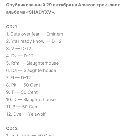
Опубликованный 29 октября на Amazon трек-лист
альбома «SHADYXV».
СD: 1
1. Guts over fear — Eminem
2. Y’all ready know — D-12
3. V — D-12
4. Dv — D-12
5. Rfm — Slaughterhouse
6. Da — Slaughterhouse
7. Fl — D-12
8. Pk — 50 Cent
9. T — 50 Cent
10. D — Slaughterhouse
11. B — 50 Cent
12. Dve — Yelawolf
CD: 2
1. In da club — 50 Cent