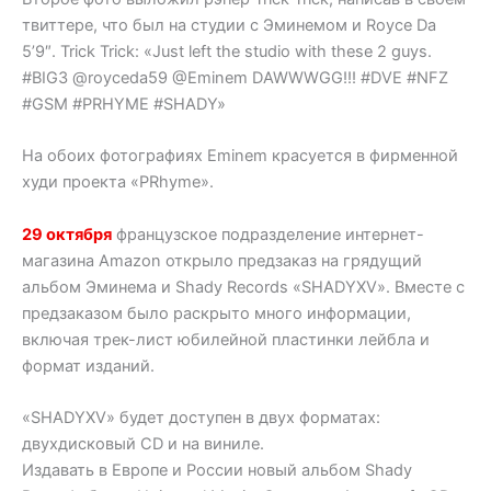
твиттере, что был на студии с Эминемом и Royce Da
5’9″. Trick Trick: «Just left the studio with these 2 guys.
#BIG3 @royceda59 @Eminem DAWWWGG!!! #DVE #NFZ
#GSM #PRHYME #SHADY»
На обоих фотографиях Eminem красуется в фирменной
худи проекта «PRhyme».
29 октября
французское подразделение интернет-
магазина Amazon открыло предзаказ на грядущий
альбом Эминема и Shady Records «SHADYXV». Вместе с
предзаказом было раскрыто много информации,
включая трек-лист юбилейной пластинки лейбла и
формат изданий.
«SHADYXV» будет доступен в двух форматах:
двухдисковый CD и на виниле.
Издавать в Европе и России новый альбом Shady