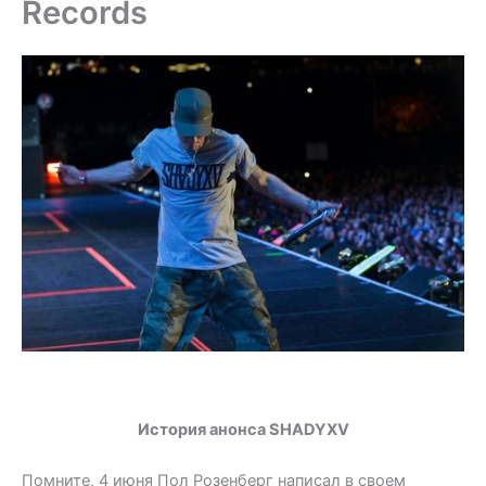
Records
История анонса SHADYXV
Помните, 4 июня Пол Розенберг написал в своем