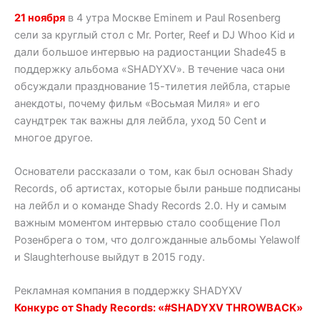
21 ноября
в 4 утра Москве Eminem и Paul Rosenberg
сели за круглый стол с Mr. Porter, Reef и DJ Whoo Kid и
дали большое интервью на радиостанции Shade45 в
поддержку альбома «SHADYXV». В течение часа они
обсуждали празднование 15-тилетия лейбла, старые
анекдоты, почему фильм «Восьмая Миля» и его
саундтрек так важны для лейбла, уход 50 Cent и
многое другое.
Основатели рассказали о том, как был основан Shady
Records, об артистах, которые были раньше подписаны
на лейбл и о команде Shady Records 2.0. Ну и самым
важным моментом интервью стало сообщение Пол
Розенбрега о том, что долгожданные альбомы Yelawolf
и Slaughterhouse выйдут в 2015 году.
Рекламная компания в поддержку SHADYXV
Конкурс от Shady Records: «#SHADYXV THROWBACK»