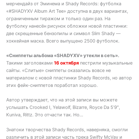
мерчендайз от Эминема и Shady Records: футболка
«#SHADYXV Album Art Tee» доступна в двух вариантах,
ограниченным тиражом и только один раз. На
футболку нанесён рисунок обложки новой пластинки:
две скрещенные бензопилы и символ Slim Shady —
хоккейная маска. Всего выпущено 2500 футболок.
«Сниппеты альбома «SHADYXV» утекли в сеть».
Такими заголовками
16 октября
пестрили музыкальные
сайты. «Слитые» сниппеты оказались вовсе не
материалом с новой пластинки Shady Records, но автор
этих фейк-сниппетов поработал хорошо.
Автор утверждает, что на этой записи вы можете
услышать Crooked I, Yelawolf, Bizarre, Royce Da 5’9″,
Kuniva, Rittz. Это отчасти так. Но…
Знатоки творчества Shady Records, наверняка, смогли
различить в этой записи часть трека Swifty McVay и