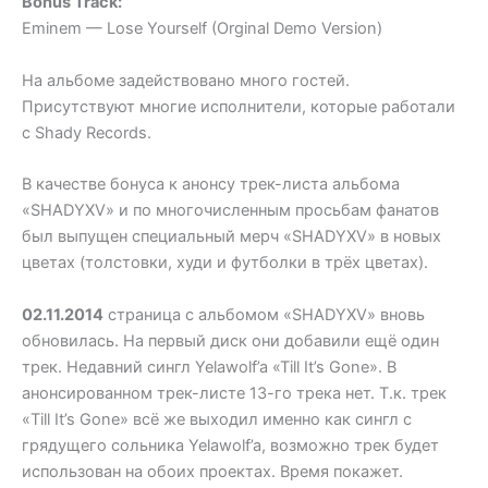
Bonus Track:
Eminem — Lose Yourself (Orginal Demo Version)
На альбоме задействовано много гостей.
Присутствуют многие исполнители, которые работали
с Shady Records.
В качестве бонуса к анонсу трек-листа альбома
«SHADYXV» и по многочисленным просьбам фанатов
был выпущен специальный мерч «SHADYXV» в новых
цветах (толстовки, худи и футболки в трёх цветах).
02.11.2014
страница с альбомом «SHADYXV» вновь
обновилась. На первый диск они добавили ещё один
трек. Недавний сингл Yelawolf’a «Till It’s Gone». В
анонсированном трек-листе 13-го трека нет. Т.к. трек
«Till It’s Gone» всё же выходил именно как сингл с
грядущего сольника Yelawolf’a, возможно трек будет
использован на обоих проектах. Время покажет.