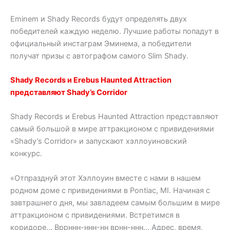
Eminem и Shady Records будут определять двух
победителей каждую неделю. Лучшие работы попадут в
официальный инстаграм Эминема, а победители
получат призы с автографом самого Slim Shady.
Shady Records и Erebus Haunted Attraction
представляют Shady’s Corridor
Shady Records и Erebus Haunted Attraction представляют
самый большой в мире аттракционом с привидениями
«Shady’s Corridor» и запускают хэллоуиновский
конкурс.
«Отпразднуй этот Хэллоуин вместе с нами в нашем
родном доме с привидениями в Pontiac, MI. Начиная с
завтрашнего дня, мы завладеем самым большим в мире
аттракционом с привидениями. Встретимся в
коридоре… Вррннн-ннн-нн врнн-ннн… Адрес, время,