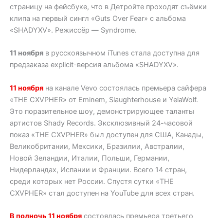
страницу на фейсбуке, что в Детройте проходят съёмки
клипа на первый сингл «Guts Over Fear» с альбома
«SHADYXV». Режиссёр — Syndrome.
11 ноября
в русскоязычном iTunes стала доступна для
предзаказа explicit-версия альбома «SHADYXV».
11 ноября
на канале Vevo состоялась премьера сайфера
«THE CXVPHER» от Eminem, Slaughterhouse и YelaWolf.
Это поразительное шоу, демонстрирующее таланты
артистов Shady Records. Эксклюзивный 24-часовой
показ «THE CXVPHER» был доступен для США, Канады,
Великобритании, Мексики, Бразилии, Австралии,
Новой Зеландии, Италии, Польши, Германии,
Нидерландах, Испании и Франции. Всего 14 стран,
среди которых нет России. Спустя сутки «THE
CXVPHER» стал доступен на YouTube для всех стран.
В полночь 11 ноября
состоялась премьера третьего