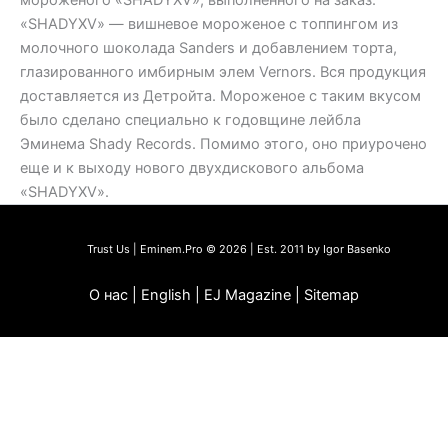
мороженого «SHADYXV», выполненного на заказ.
«SHADYXV» — вишневое мороженое с топпингом из
молочного шоколада Sanders и добавлением торта,
глазированного имбирным элем Vernors. Вся продукция
доставляется из Детройта. Мороженое с таким вкусом
было сделано специально к годовщине лейбла
Эминема Shady Records. Помимо этого, оно приурочено
еще и к выходу нового двухдискового альбома
«SHADYXV».
Trust Us | Eminem.Pro © 2026 | Est. 2011 by Igor Basenko
О нас | English | EJ Magazine | Sitemap