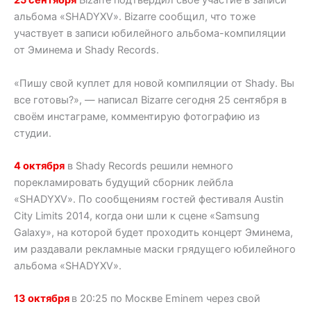
25 сентября
Bizarre подтвердил своё участие в записи
альбома «SHADYXV». Bizarre сообщил, что тоже
участвует в записи юбилейного альбома-компиляции
от Эминема и Shady Records.
«Пишу свой куплет для новой компиляции от Shady. Вы
все готовы?», — написал Bizarre сегодня 25 сентября в
своём инстаграме, комментирую фотографию из
студии.
4 октября
в Shady Records решили немного
порекламировать будущий сборник лейбла
«SHADYXV». По сообщениям гостей фестиваля Austin
City Limits 2014, когда они шли к сцене «Samsung
Galaxy», на которой будет проходить концерт Эминема,
им раздавали рекламные маски грядущего юбилейного
альбома «SHADYXV».
13 октября
в 20:25 по Москве Eminem через свой