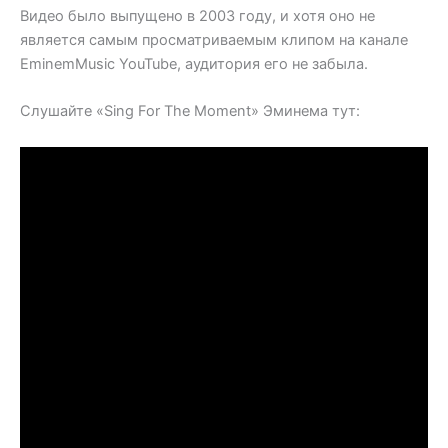
Видео было выпущено в 2003 году, и хотя оно не
является самым просматриваемым клипом на канале
EminemMusic YouTube, аудитория его не забыла.
Слушайте «Sing For The Moment» Эминема тут: