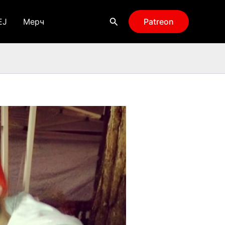
Поиск
EJ
Мерч
Patreon