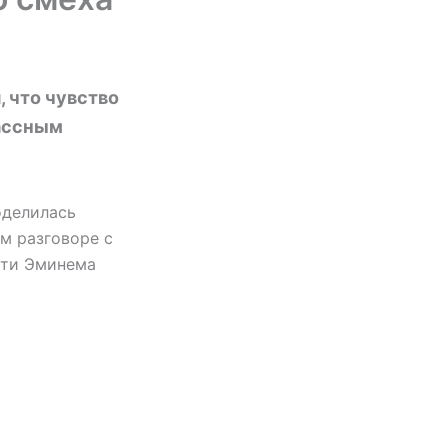
, что чувство
ассным
оделилась
м разговоре с
сти Эминема