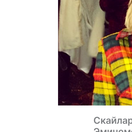
Скайлар
Эминемо