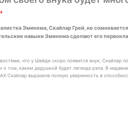
24
алистка Эминема, Скайлар Грей, не сомневается
тельские навыки Эминема сделают его первокл
востями, что у Шейди скоро появится внук, Скайлар п
 о том, каким дедушкой будет легенда рэпа. В недавне
LAX Скайлар выразила полную уверенность в способно