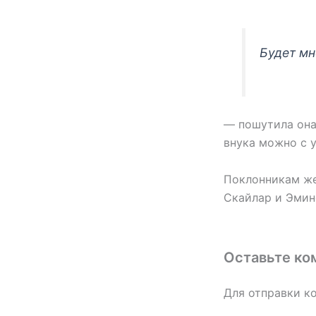
Будет мн
— пошутила она,
внука можно с у
Поклонникам же
Скайлар и Эмин
Оставьте ко
Для отправки к