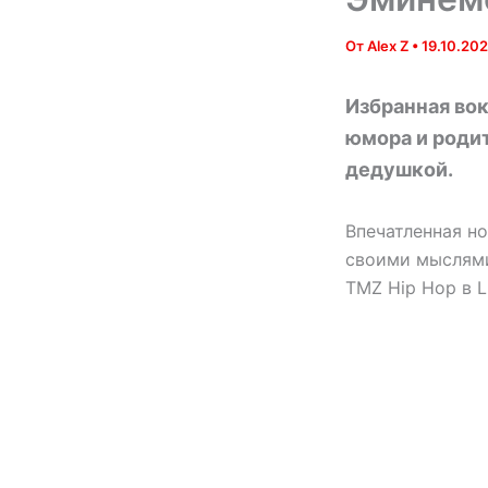
От
Alex Z
•
19.10.20
Избранная вок
юмора и роди
дедушкой.
Впечатленная но
своими мыслями
TMZ Hip Hop в 