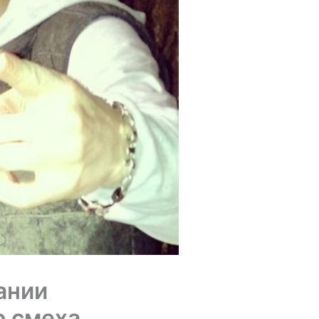
ании
о смеха