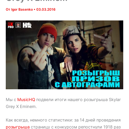
От
Igor Basenko
•
03.03.2016
Мы с
MusicHQ
подвели итоги нашего розыгрыша Skylar
Grey X Eminem.
Как всегда, немного статистики: за 14 дней проведения
розыгрыша
страницу с конкурсом репостнули 1918 раз