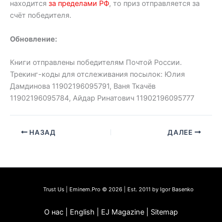
находится
за пределами РФ
, то приз отправляется за
счёт победителя.
Обновление:
Книги отправлены победителям Почтой России.
Трекинг-коды для отслеживания посылок: Юлия
Дамдинова 11902196095791, Ваня Ткачёв
11902196095784, Айдар Ринатович 11902196095777
НАЗАД
ДАЛЕЕ
Trust Us | Eminem.Pro © 2026 | Est. 2011 by Igor Basenko
О нас | English | EJ Magazine | Sitemap