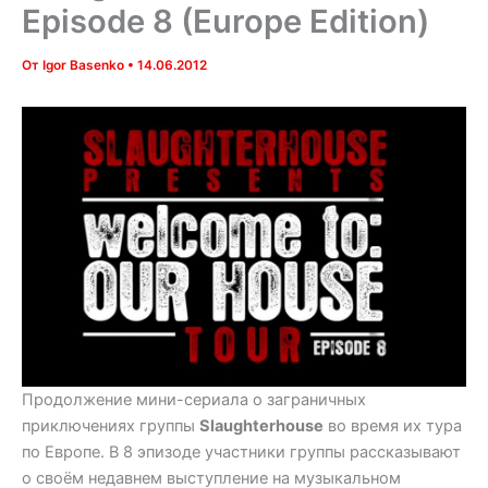
Episode 8 (Europe Edition)
От
Igor Basenko
•
14.06.2012
Продолжение мини-сериала о заграничных
приключениях группы
Slaughterhouse
во время их тура
по Европе. В 8 эпизоде участники группы рассказывают
о своём недавнем выступление на музыкальном