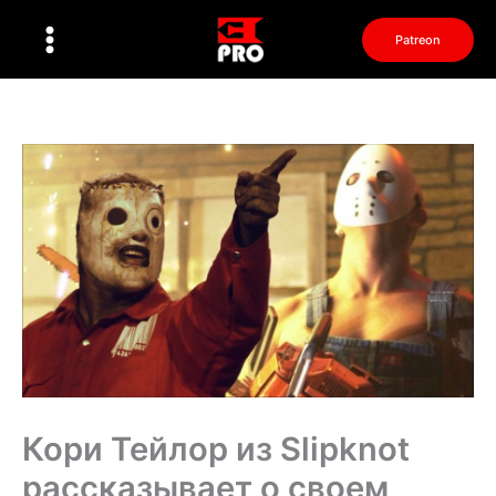
Перейти
к
Patreon
содержимому
Кори Тейлор из Slipknot
рассказывает о своем