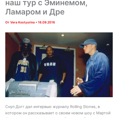
наш тур с Эминемом,
Ламаром и Дре
От
Vera Kostyurina
•
16.09.2016
Снуп Догг дал интервью журналу Rolling Stones, в
котором он рассказывает о своем новом шоу с Мартой