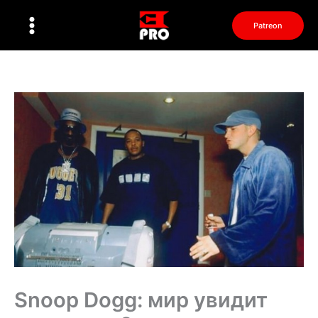
Перейти
к
Patreon
содержимому
Snoop Dogg: мир увидит