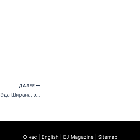
ДАЛЕЕ
Эминем обогнал Эда Ширана, заняв 5-е место по количеству подписчиков на YouTube
О нас | English | EJ Magazine | Sitemap