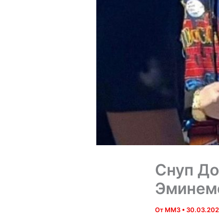
Снуп До
Эминем
От
MM3
•
30.03.20