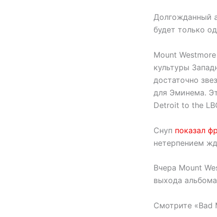
Долгожданный а
будет только о
Mount Westmore 
культуры Запад
достаточно звез
для Эминема. Э
Detroit to the LB
Снуп
показал ф
нетерпением жда
Вчера Mount We
выхода альбома,
Смотрите «Bad M