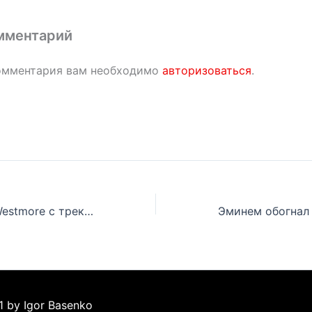
мментарий
омментария вам необходимо
авторизоваться
.
Альбом Mount Westmore с треком Эминема выйдет в следующем месяце
1 by Igor Basenko