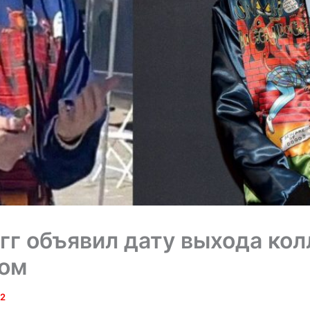
гг объявил дату выхода кол
ом
22