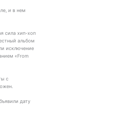
е, и в нем
ая сила хип-хоп
местный альбом
али исключение
ванием «From
ты с
ложен.
бъявили дату