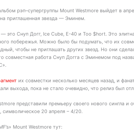
льбом рэп–супергруппы Mount Westmore выйдет в апрел
дна приглашенная звезда — Эминем.
— это Снуп Догг, Ice Cube, E-40 и Too $hort. Это элитн
ного побережья. Можно было бы подумать, что их сов
дный, чтобы не приглашать других звезд. Но они сдел
то совместная работа Снуп Догга с Эминемом под наз
C».
рагмент
их совместки несколько месяцев назад, и фана
ли выхода, пока не стало очевидно, что релиз был от
stmore представили премьеру своего нового сингла и о
 символическое 20 апреля – 4/20.
F’s» Mount Westmore тут: