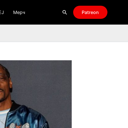
Поиск
EJ
Мерч
Patreon