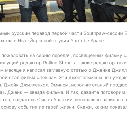
ьный русский перевод первой части Southpaw-сессии 
хола в Нью-Йоркской студии YouTube Space.
пожаловать на серию передач, посвященных фильму «
ишущий редактор Rolling Stone, а также редактор таки
этом месяце я написал заглавную статью о Джейке Джилл
рой стал фильм «Левша». Эти джентельмены не нужда
и. Джейк Джилленхол, Эминем, исполнительный продюс
а». Джейк — звезда фильма. И так, давайте поговорим
ттер, создатель Сынов Анархии, изначально написал с
 основу события из твоей жизни. Скажи, каким показал