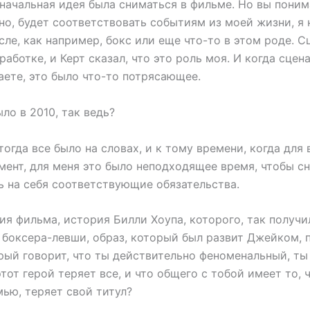
ачальная идея была сниматься в фильме. Но вы понима
но, будет соответствовать событиям из моей жизни, я 
ле, как например, бокс или еще что-то в этом роде. 
работке, и Керт сказал, что это роль моя. И когда сцен
аете, это было что-то потрясающее.
ло в 2010, так ведь?
тогда все было на словах, и к тому времени, когда для
ент, для меня это было неподходящее время, чтобы с
ь на себя соответствующие обязательства.
я фильма, история Билли Хоупа, которого, так получи
боксера-левши, образ, который был развит Джейком, п
орый говорит, что ты действительно феноменальный, т
 этот герой теряет все, и что общего с тобой имеет то, 
ью, теряет свой титул?