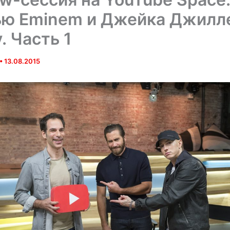
ю Eminem и Джейка Джилле
. Часть 1
•
13.08.2015