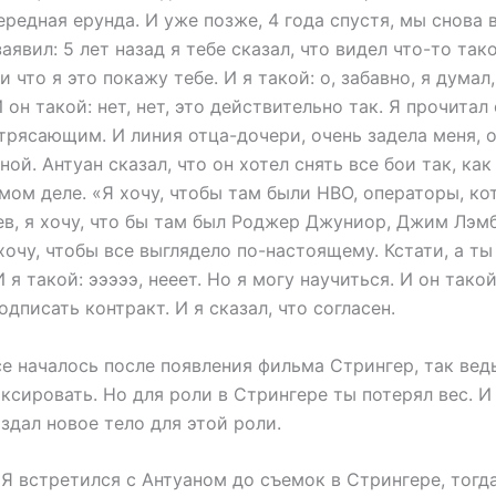
ередная ерунда. И уже позже, 4 года спустя, мы снова 
заявил: 5 лет назад я тебе сказал, что видел что-то так
и что я это покажу тебе. И я такой: о, забавно, я думал
 он такой: нет, нет, это действительно так. Я прочитал
трясающим. И линия отца-дочери, очень задела меня, 
ной. Антуан сказал, что он хотел снять все бои так, как
мом деле. «Я хочу, чтобы там были HBO, операторы, к
ев, я хочу, что бы там был Роджер Джуниор, Джим Лэмб
 хочу, чтобы все выглядело по-настоящему. Кстати, а т
 я такой: эээээ, нееет. Но я могу научиться. И он такой
одписать контракт. И я сказал, что согласен.
е началось после появления фильма Стрингер, так вед
ксировать. Но для роли в Стрингере ты потерял вес. И
здал новое тело для этой роли.
Я встретился с Антуаном до съемок в Стрингере, тогда