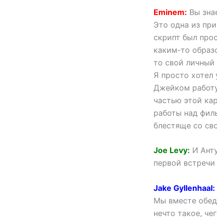
Eminem:
Вы знае
Это одна из при
скрипт был прос
каким-то образ
то свой личный 
Я просто хотел 
Джейком работу 
частью этой ка
работы над фил
блестяще со св
Joe Levy:
И Анту
первой встречи 
Jake Gyllenhaal:
Мы вместе обеда
нечто такое, че