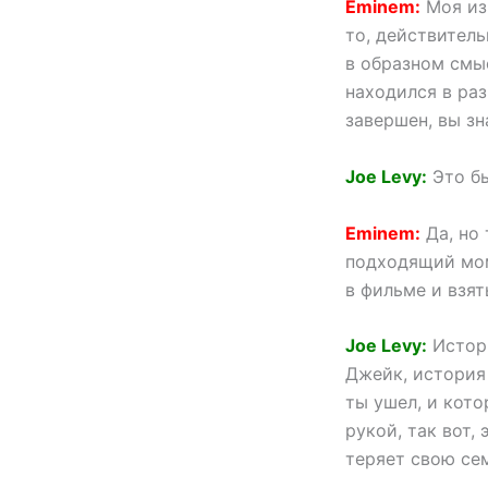
Eminem:
Моя изн
то, действитель
в образном смыс
находился в раз
завершен, вы зн
Joe Levy:
Это бы
Eminem:
Да, но 
подходящий мом
в фильме и взят
Joe Levy:
Истори
Джейк, история 
ты ушел, и кот
рукой, так вот,
теряет свою сем