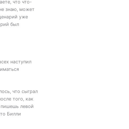
ете, что что-
не знаю, может
Сценарий уже
арий был
 всех наступил
ниматься
лось, что сыграл
осле того, как
ы пишешь левой
что Билли