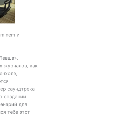
Eminem и
Левша».
х журналов, как
енхоле,
ются
ер саундтрека
 о создании
ценарий для
ся тебе этот