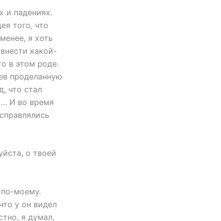
х и падениях.
ея того, что
менее, я хоть
 внести какой-
о в этом роде.
дев проделанную
, что стал
…. И во время
 справлялись
йста, о твоей
 по-моему.
что у он видел
стно, я думал,