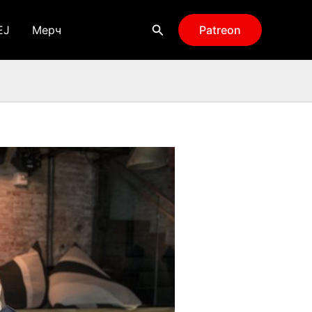
Поиск
EJ
Мерч
Patreon