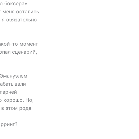
о боксера».
от меня остались
 я обязательно
какой-то момент
опал сценарий,
с Эмануэлем
рабатывали
 парней
о хорошо. Но,
 в этом роде.
арринг?