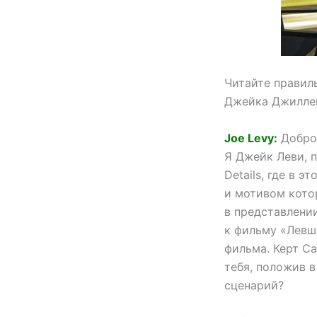
Читайте правил
Джейка Джиллен
Joe Levy:
Добро 
Я Джейк Леви, п
Details, где в 
и мотивом кото
в представлени
к фильму «Левш
фильма. Керт Са
тебя, положив в
сценарий?