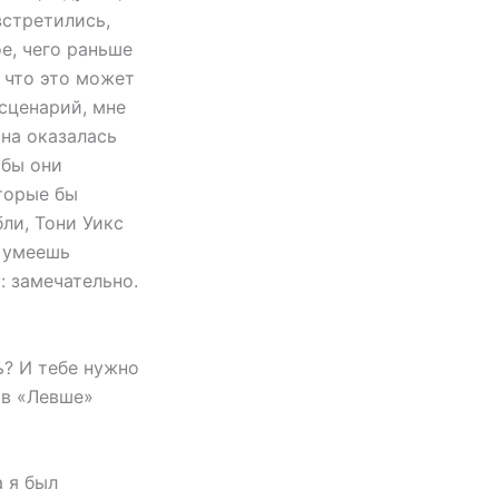
встретились,
ое, чего раньше
, что это может
 сценарий, мне
она оказалась
 бы они
оторые бы
ли, Тони Уикс
ы умеешь
: замечательно.
ь? И тебе нужно
 в «Левше»
 я был