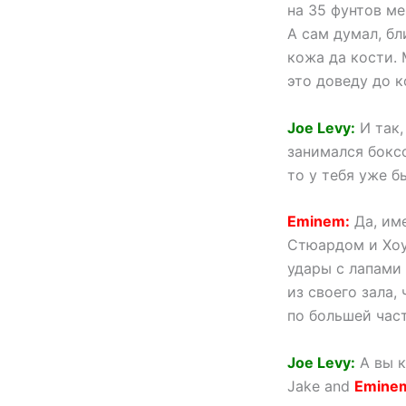
на 35 фунтов ме
А сам думал, бл
кожа да кости. 
это доведу до к
Joe Levy:
И так,
занимался боксо
то у тебя уже б
Eminem:
Да, име
Стюардом и Хоу
удары с лапами
из своего зала,
по большей част
Joe Levy:
А вы к
Jake and
Emine