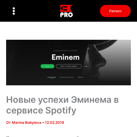
Перейти
к
Patreon
содержимому
Новые успехи Эминема в
сервисе Spotify
От
Marina Bobyleva
•
12.02.2019