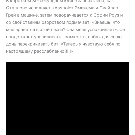
В коротком 30-секундном клипе запечатлено, как
Сталлоне исполняет «Asshole» Эминема и Скайлар
Грей в машине, затем поворачивается к Софии Роуз и
со свойственнм озорством подмечает: «Знаешь, что
мне нравится в этой песне? Она меня успокаивает». Он
продолжает увеличивать громкость, побуждая свою
дочь перекрикивать бит: «Теперь я чувствую себя по-
настоящему расслабленной!!!»