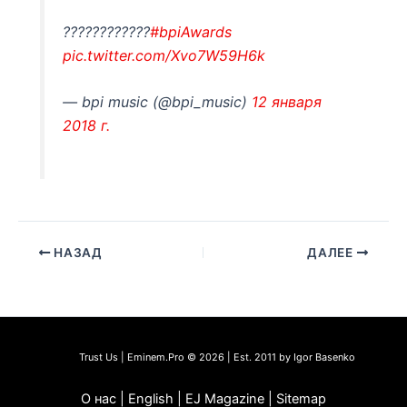
????????????
#bpiAwards
pic.twitter.com/Xvo7W59H6k
— bpi music (@bpi_music)
12 января
2018 г.
НАЗАД
ДАЛЕЕ
Trust Us | Eminem.Pro © 2026 | Est. 2011 by Igor Basenko
О нас | English | EJ Magazine | Sitemap