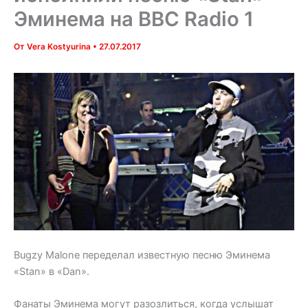
Эминема на BBC Radio 1
От
Vera Kostyurina
•
27.07.2017
Bugzy Malone переделал известную песню Эминема
«Stan» в «Dan».
Фанаты Эминема могут разозлиться, когда услышат