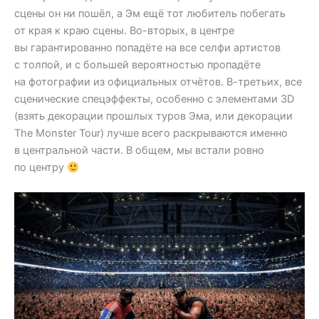
сцены он ни пошёл, а Эм ещё тот любитель побегать
от края к краю сцены. Во-вторых, в центре
вы гарантированно попадёте на все селфи артистов
с толпой, и с большей вероятностью пропадёте
на фотографии из официальных отчётов. В-третьих, все
сценические спецэффекты, особенно с элементами 3D
(взять декорации прошлых туров Эма, или декорации
The Monster Tour) лучше всего раскрываются именно
в центральной части. В общем, мы встали ровно
по центру