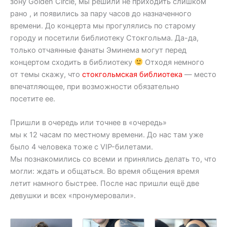
зону Golden Circle, мы решили не приходить слишком
рано , и появились за пару часов до назначенного
времени. До концерта мы прогулялись по старому
городу и посетили библиотеку Стокгольма. Да-да,
только отчаянные фанаты Эминема могут перед
концертом сходить в библиотеку
Отходя немного
от темы скажу, что
стокгольмская библиотека
— место
впечатляющее, при возможности обязательно
посетите ее.
Пришли в очередь или точнее в «очередь»
мы к 12 часам по местному времени. До нас там уже
было 4 человека тоже с VIP-билетами.
Мы познакомились со всеми и принялись делать то, что
могли: ждать и общаться. Во время общения время
летит намного быстрее. После нас пришли ещё две
девушки и всех «пронумеровали».