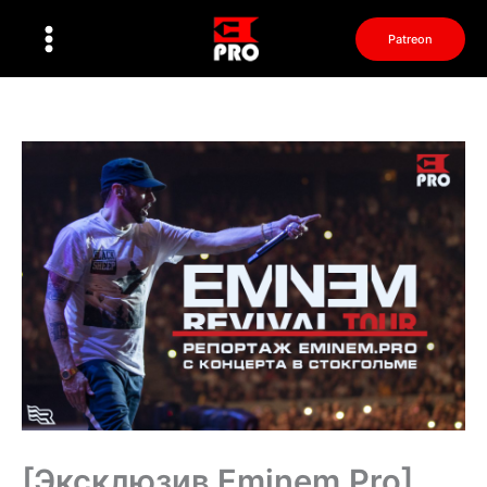
Перейти
к
Patreon
содержимому
[Эксклюзив Eminem.Pro]