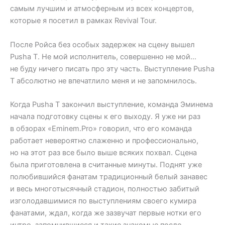
самым лучшим и атмосферным из всех концертов,
которые я посетил в рамках Revival Tour.
После Ройса без особых задержек на сцену вышел
Pusha T. Не мой исполнитель, совершенно не мой…
не буду ничего писать про эту часть. Выступление Pusha
T абсолютно не впечатлило меня и не запомнилось.
Когда Pusha T закончил выступление, команда Эминема
начала подготовку сцены к его выходу. Я уже ни раз
в обзорах «Eminem.Pro» говорил, что его команда
работает невероятно слаженно и профессионально,
но на этот раз все было выше всяких похвал. Сцена
была приготовлена в считанные минуты. Поднят уже
полюбившийся фанатам традиционный белый занавес
и весь многотысячный стадион, полностью забитый
изголодавшимися по выступлениям своего кумира
фанатами, ждал, когда же зазвучат первые нотки его
интро, запомнившиеся и такие знакомые после