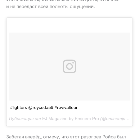
и не передаст всей полноты ощущений.
#lighters @royceda59 #revivaltour
Публикация от
EJ Magazine by Eminem.Pro
(@eminemjournal)
Забегая вперёд, отмечу, что этот разогрев Ройса был