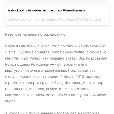
#stockholm #sweden #стокгольм #friendsarena
Публикация от
Igor Basenko
(@igorbasenko)
2 Июл 2018 в 10:02 PDT
Разогрев начался по расписанию
Первым на сцену вышел Ройс со своим хайпменом Kid
Vishis. Публика приняла Ройса очень тепло, с любовью.
Он отличный Рэпер (как недавно сказал Эм, поздравляя
Ройса с Днём Рождения — «ok rapper») и его
выступления очень атмосферные. Последний раз
я слушал живое выступление Ройса в 2013-ом году
в рамках концерта группы Slaughterhouse, и с тех пор
он сильно изменился, выпустил много отличного
материала, мне очень хотелось его послушать вживую
снова.
У Ройса был полноценный часовой сет, на котором