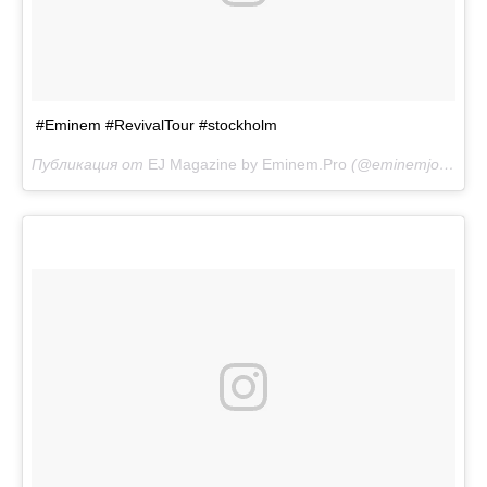
#Eminem #RevivalTour #stockholm
Публикация от
EJ Magazine by Eminem.Pro
(@eminemjournal)