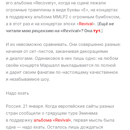
его альбома «Recovery», когда на сцене лежали
огромные трамплины в виде буквы «E», на концертах
в поддержку альбома MMLP2 с огромным бумбоксом,
а в этот раз и на концертах эпохи «
Revival
». [
Ещё не
читали мою рецензию на «Revival»?
Она
тут
.
]
И их невозможно сравнивать. Они совершенно разные:
начиная от сет-листов, заканчивая декорациями
и диалогами. Одинаковое в них лишь одно: на любом
своём концерте Маршалл выкладывается по полной
и дарит своим фанатам по-настоящему качественное
и незабываемое шоу.
Надо ехать
Россия. 21 января. Когда европейские сайты разных
стран сообщили о грядущем туре Эминема
в поддержку
альбома «Revival»
, первая мысль была
одна — надо ехать. Осталось лишь дождаться