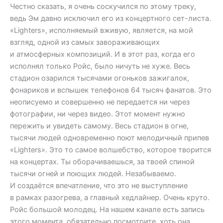
Честно сказать, я очень соскучился по этому треку,
ведь Эм давно исключил его из концертного сет-листа.
«Lighters», исполняемый вживую, является, на мой
взгляд, одной из самых завораживающих
и атмосферных композиций. И в этот раз, когда его
исполнял только Ройс, было ничуть не хуже. Весь
стадион озарился тысячами огоньков зажигалок,
фонариков и вспышек телефонов 64 тысяч фанатов. Это
неописуемо и совершенно не передается ни через
фотографии, ни через видео. Этот момент нужно
пережить и увидеть самому. Весь стадион в огне,
тысячи людей одновременно поют мелодичный припев
«Lighters». Это то самое волшебство, которое творится
на концертах. Ты оборачиваешься, за твоей спиной
тысячи огней и поющих людей. Незабываемо.
И создаётся впечатление, что это не выступление
в рамках разогрева, а главный хедлайнер. Очень круто.
Ройс большой молодец. На нашем канале есть запись
этого момента, обязательно посмотрите, хоть она