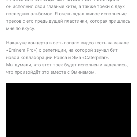
он исполнил свои главные хиты, а также треки с двух
последних альбомов. Я очень ждал живое исполнение
треков с его предыдущей пластинки, которая пришлась
мне по вкусу.
Накануне концерта в сеть попало видео (есть на канале
«Eminem.Pro») с репетиции, на которой звучал бит
новой коллаборации Ройса и Эма «Caterpillar».
Мы думали, что этот трек будет исполнен и надеялись,
что произойдёт это вместе с Эминемом.