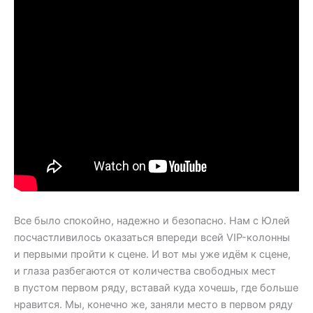
Все было спокойно, надежно и безопасно. Нам с Юлей
посчастливилось оказаться впереди всей VIP-колонны
и первыми пройти к сцене. И вот мы уже идём к сцене,
и глаза разбегаются от количества свободных мест
в пустом первом ряду, вставай куда хочешь, где больше
нравится. Мы, конечно же, заняли место в первом ряду