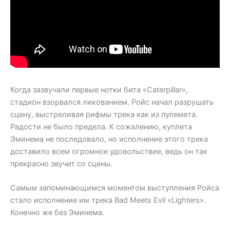
Когда зазвучали первые нотки бита «Caterpillar»,
стадион взорвался ликованием. Ройс начал разрушать
сцену, выстреливая рифмы трека как из пулемета.
Радости не было предела. К сожалению, куплета
Эминема не последовало, но исполнение этого трека
доставило всем огромное удовольствие, ведь он так
прекрасно звучит со сцены.
Самым запоминающимся моментом выступления Ройса
стало исполнение им трека Bad Meets Evil «Lighters».
Конечно же без Эминема.