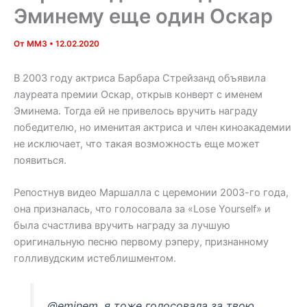
Эминему еще один Оскар
От
MM3
•
12.02.2020
В 2003 году актриса Барбара Стрейзанд объявила
лауреата премии Оскар, открыв конверт с именем
Эминема. Тогда ей не привелось вручить награду
победителю, но именитая актриса и член киноакадемии
не исключает, что такая возможность еще может
появиться.
Репостнув видео Маршалла с церемонии 2003-го года,
она призналась, что голосовала за «Lose Yourself» и
была счастлива вручить награду за лучшую
оригинальную песню первому рэперу, признанному
голливудским истеблишментом.
@eminem, я тоже голосовала за твою