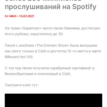
прослушиваний на Spotify
От
MM3
•
15.02.2021
На треке «Superman» число песен Эминема, достигших
этого рубежа, округлилось до 30.
Песня с альбома «The Eminem Show» была выпущена
как сингл только в США и достигла 15-го места в чарте
Billboard Hot 100.
С тех пор песня получила серебряный сертификат в
Великобритании и платиновый в США.
Смотрите клип тут: