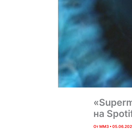
«Superm
на Spoti
От
MM3
•
05.06.20