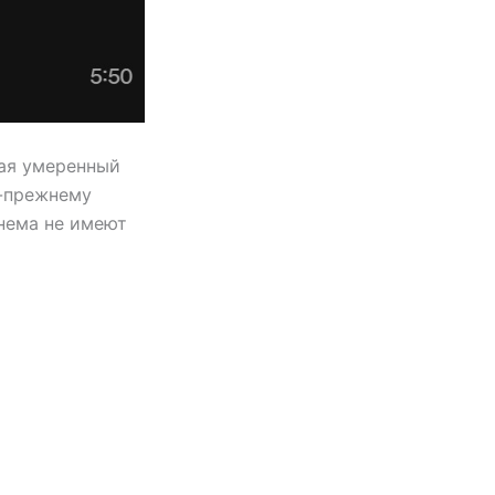
шая умеренный
о-прежнему
нема не имеют