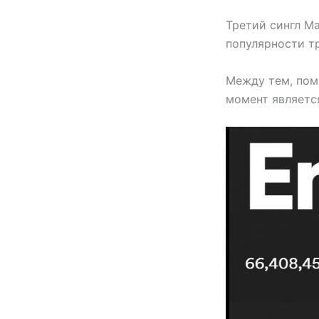
Третий сингл М
популярности т
Между тем, пом
момент являетс