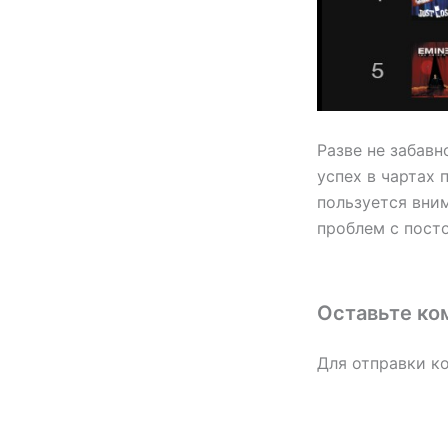
Разве не забавн
успех в чартах 
пользуется вни
проблем с пост
Оставьте ко
Для отправки к