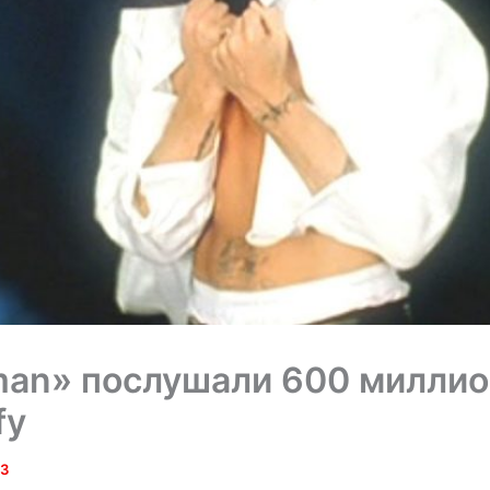
an» послушали 600 миллио
fy
23