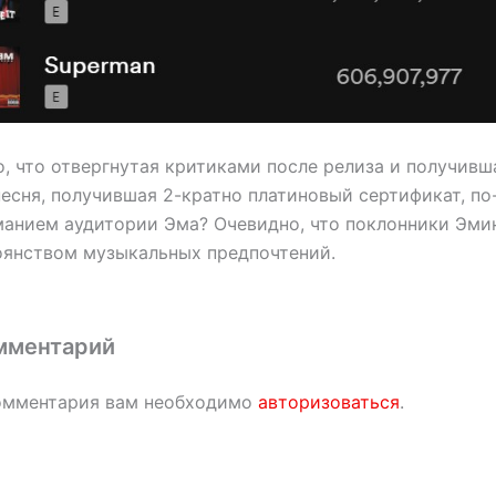
о, что отвергнутая критиками после релиза и получив
песня, получившая 2-кратно платиновый сертификат, п
манием аудитории Эма? Очевидно, что поклонники Эми
оянством музыкальных предпочтений.
мментарий
омментария вам необходимо
авторизоваться
.