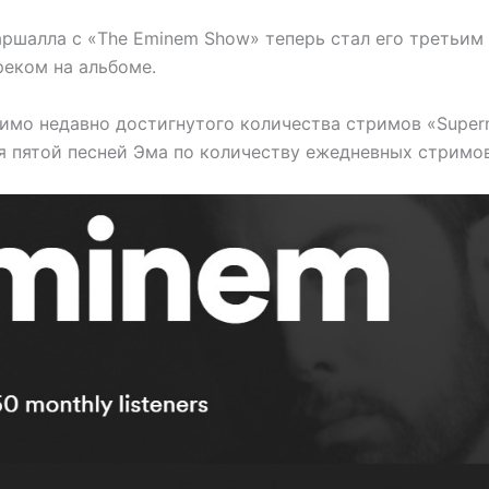
аршалла с «The Eminem Show» теперь стал его третьим
реком на альбоме.
имо недавно достигнутого количества стримов «Super
я пятой песней Эма по количеству ежедневных стримов