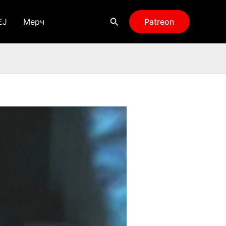
Поиск
EJ
Мерч
Patreon