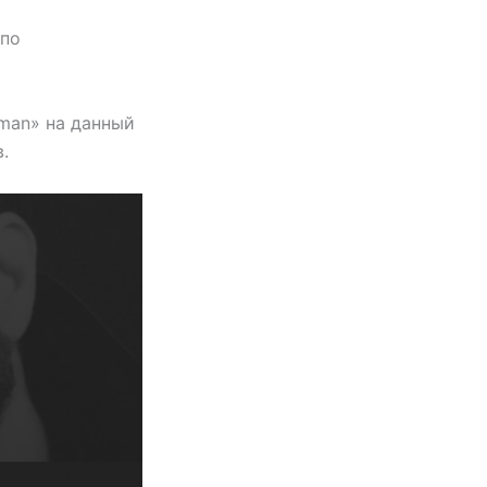
 по
man» на данный
.