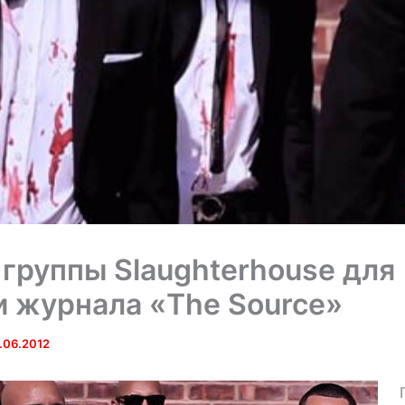
группы Slaughterhouse для
 журнала «The Source»
.06.2012