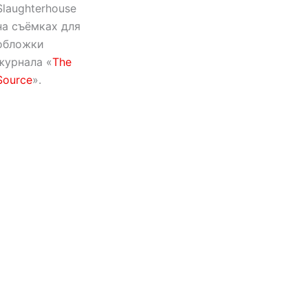
Slaughterhouse
на съёмках для
обложки
журнала «
The
Source
».