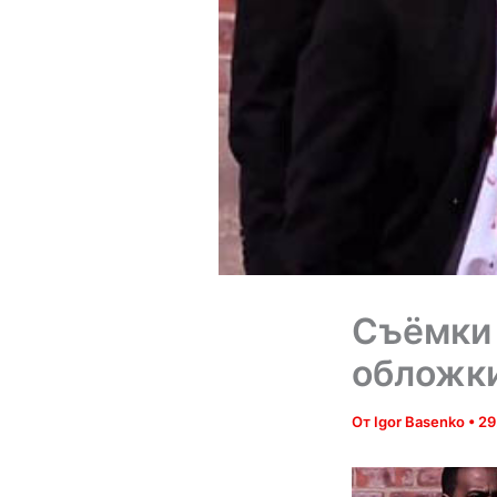
Съёмки 
обложки
От
Igor Basenko
•
29