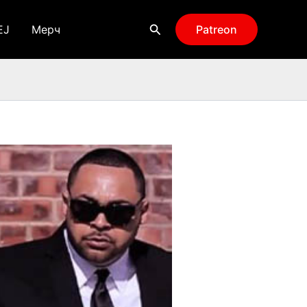
Поиск
EJ
Мерч
Patreon