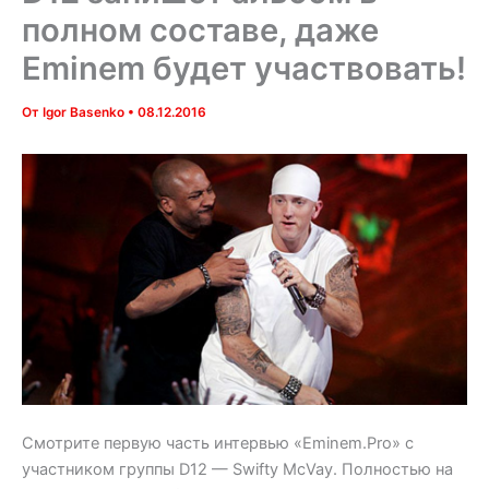
полном составе, даже
Eminem будет участвовать!
От
Igor Basenko
•
08.12.2016
Смотрите первую часть интервью «Eminem.Pro» с
участником группы D12 — Swifty McVay. Полностью на