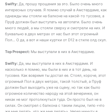
Swifty:
Да, прошу прощения за это. Было очень много
интересных случаев. Я помню случай в Амстердаме, как
однажды мы стояли на балконе на какой-то тусовке, а
Пруф должен был выступать на автопати. Было очень
много людей, а мы стояли сверху и смотрели на них. И
буквально в двух метрах от нас был этот огромный
Пол… О да, а вот и наши куртки от D12 в стиле олд скул.
Top Prospect:
Мы выступали в них в Амстердаме.
Swifty:
Да, мы выступали в них в Амстердаме. И
насколько я помню, мы были в них и в тот день, на
тусовке. Как вовремя ты достал ее. Стоял, короче, этот
огромный Пол в двух метрах, такой толстый, а Пруф
должен был выходить уже на сцену, но так как было
огромное количество народу на этой вечеринке, он
никак не мог протолкнуться туда. Он просто был не в
силах. Он смотрел с балкона с таким лицом, типо «что
же мне делать, что же мне делать». Через минуту я