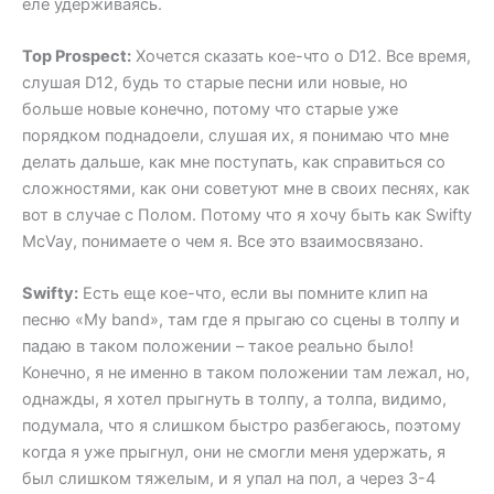
еле удерживаясь.
Top Prospect:
Хочется сказать кое-что о D12. Все время,
слушая D12, будь то старые песни или новые, но
больше новые конечно, потому что старые уже
порядком поднадоели, слушая их, я понимаю что мне
делать дальше, как мне поступать, как справиться со
сложностями, как они советуют мне в своих песнях, как
вот в случае с Полом. Потому что я хочу быть как Swifty
McVay, понимаете о чем я. Все это взаимосвязано.
Swifty:
Есть еще кое-что, если вы помните клип на
песню «My band», там где я прыгаю со сцены в толпу и
падаю в таком положении – такое реально было!
Конечно, я не именно в таком положении там лежал, но,
однажды, я хотел прыгнуть в толпу, а толпа, видимо,
подумала, что я слишком быстро разбегаюсь, поэтому
когда я уже прыгнул, они не смогли меня удержать, я
был слишком тяжелым, и я упал на пол, а через 3-4