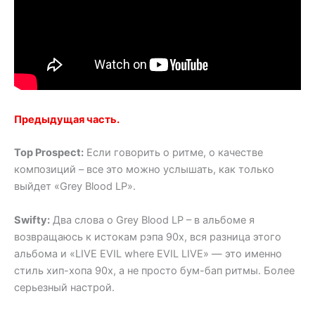
Предыдущая часть.
Top Prospect:
Если говорить о ритме, о качестве
композиций – все это можно услышать, как только
выйдет «Grey Blood LP».
Swifty:
Два слова о Grey Blood LP – в альбоме я
возвращаюсь к истокам рэпа 90х, вся разница этого
альбома и «LIVE EVIL where EVIL LIVE» — это именно
стиль хип-хопа 90х, а не просто бум-бап ритмы. Более
серьезный настрой.