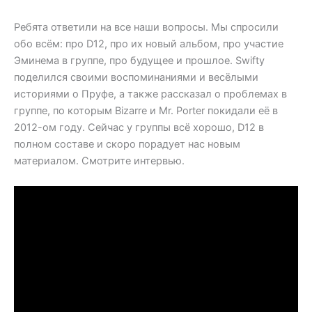
Ребята ответили на все наши вопросы. Мы спросили
обо всём: про D12, про их новый альбом, про участие
Эминема в группе, про будущее и прошлое. Swifty
поделился своими воспоминаниями и весёлыми
историями о Пруфе, а также рассказал о проблемах в
группе, по которым Bizarre и Mr. Porter покидали её в
2012-ом году. Сейчас у группы всё хорошо, D12 в
полном составе и скоро порадует нас новым
материалом. Смотрите интервью.