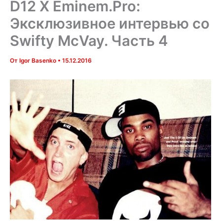
D12 X Eminem.Pro:
Эксклюзивное интервью со
Swifty McVay. Часть 4
От
Igor Basenko
•
15.12.2016