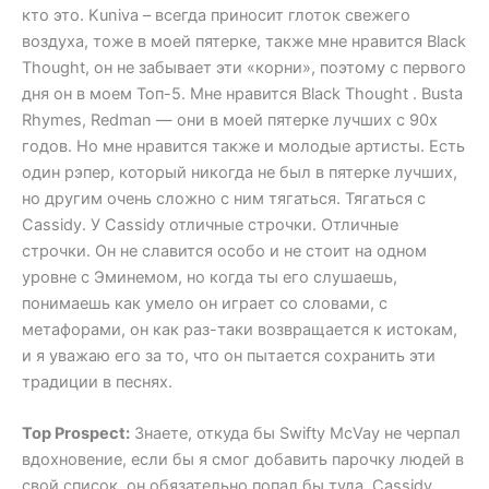
кто это. Kuniva – всегда приносит глоток свежего
воздуха, тоже в моей пятерке, также мне нравится Black
Thought, он не забывает эти «корни», поэтому с первого
дня он в моем Топ-5. Мне нравится Black Thought . Busta
Rhymes, Redman — они в моей пятерке лучших с 90х
годов. Но мне нравится также и молодые артисты. Есть
один рэпер, который никогда не был в пятерке лучших,
но другим очень сложно с ним тягаться. Тягаться с
Cassidy. У Cassidy отличные строчки. Отличные
строчки. Он не славится особо и не стоит на одном
уровне с Эминемом, но когда ты его слушаешь,
понимаешь как умело он играет со словами, с
метафорами, он как раз-таки возвращается к истокам,
и я уважаю его за то, что он пытается сохранить эти
традиции в песнях.
Top Prospect:
Знаете, откуда бы Swifty McVay не черпал
вдохновение, если бы я смог добавить парочку людей в
свой список, он обязательно попал бы туда. Cassidy