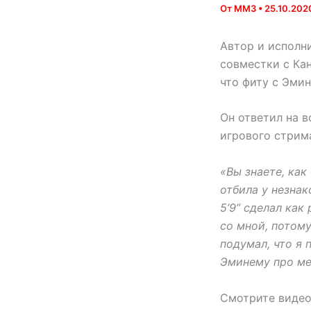
От
MM3
•
25.10.202
Автор и исполни
совместки с Кан
что фиту с Эмин
Он ответил на 
игрового стрим
«Вы знаете, как
отбила у незнак
5’9” сделал как
со мной, потому
подумал, что я 
Эминему про мен
Смотрите видео