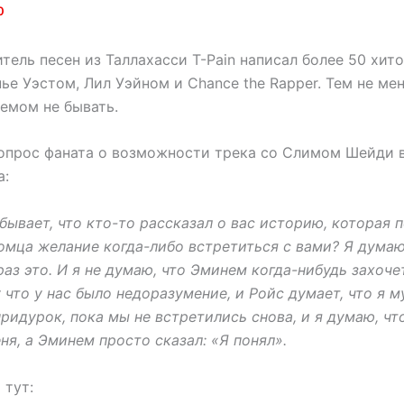
0
тель песен из Таллахасси T-Pain написал более 50 хито
ье Уэстом, Лил Уэйном и Chance the Rapper. Тем не мен
емом не бывать.
вопрос фаната о возможности трека со Слимом Шейди 
а:
 бывает, что кто-то рассказал о вас историю, которая
омца желание когда-либо встретиться с вами? Я думаю
 раз это. И я не думаю, что Эминем когда-нибудь захоч
 что у нас было недоразумение, и Ройс думает, что я му
придурок, пока мы не встретились снова, и я думаю, чт
я, а Эминем просто сказал: «Я понял».
 тут: