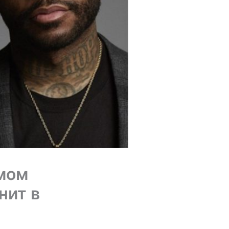
емом
нит в