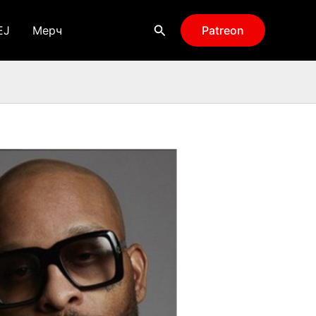
Поиск
EJ
Мерч
Patreon