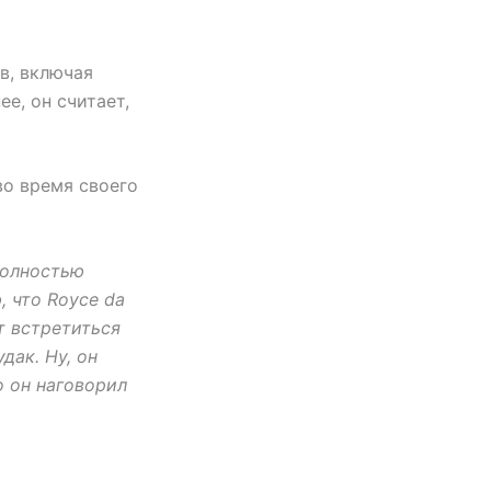
в, включая
ее, он считает,
во время своего
 полностью
, что Royce da
ет встретиться
дак. Ну, он
о он наговорил