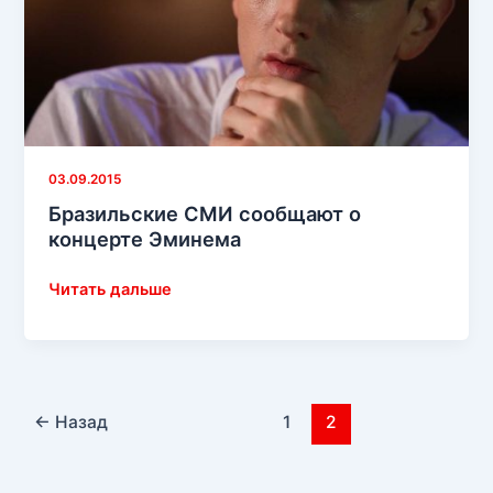
поколения!
03.09.2015
Бразильские СМИ сообщают о
концерте Эминема
Бразильские
Читать дальше
СМИ
сообщают
о
концерте
Эминема
←
Назад
1
2