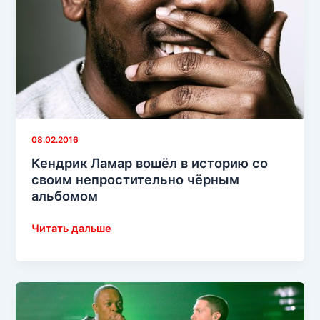
08.02.2016
Кендрик Ламар вошёл в историю со
своим непростительно чёрным
альбомом
Кендрик
Читать дальше
Ламар
вошёл
в
историю
со