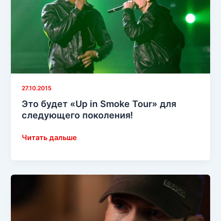
своим
непростительно
чёрным
альбомом
27.10.2015
Это будет «Up in Smoke Tour» для
следующего поколения!
Это
Читать дальше
будет
«Up
in
Smoke
Tour»
для
следующего