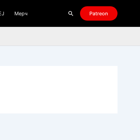
Поиск
EJ
Мерч
Patreon