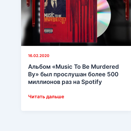
16.02.2020
Альбом «Music To Be Murdered
By» был прослушан более 500
миллионов раз на Spotify
Альбом
Читать дальше
«Music
To
Be
Murdered