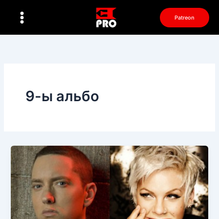
Перейти
к
Patreon
содержимому
9-ы альбо