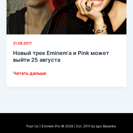
21.08.2017
Новый трек Eminem’а и Pink может
выйти 25 августа
Новый
Читать дальше
трек
Eminem’а
и
Pink
может
выйти
25
Trust Us | Eminem.Pro © 2026 | Est. 2011 by Igor Basenko
августа