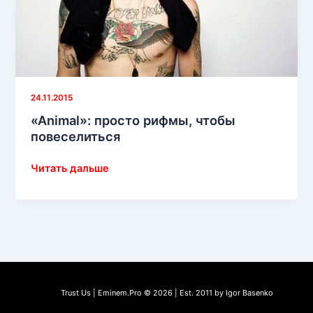
24.11.2015
«Animal»: просто рифмы, чтобы
повеселиться
«Animal»:
Читать дальше
просто
рифмы,
чтобы
повеселиться
Trust Us | Eminem.Pro © 2026 | Est. 2011 by Igor Basenko