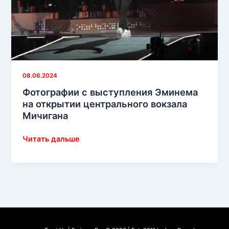
08.06.2024
Фотографии с выступления Эминема
на открытии центрального вокзала
Мичигана
Фотографии
Читать дальше
с
выступления
Эминема
на
открытии
центрального
вокзала