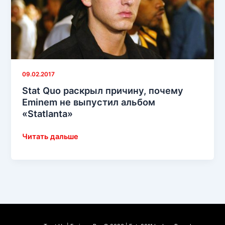
09.02.2017
Stat Quo раскрыл причину, почему
Eminem не выпустил альбом
«Statlanta»
Stat
Читать дальше
Quo
раскрыл
причину,
почему
Eminem
не
выпустил