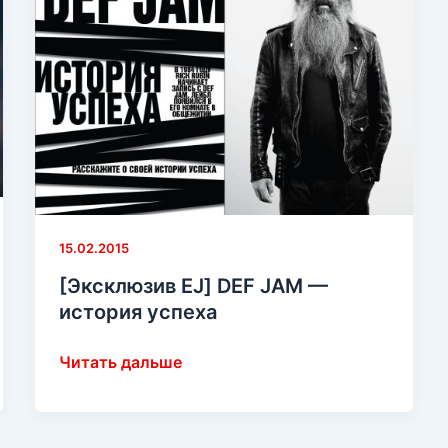
15.02.2015
[Эксклюзив EJ] DEF JAM —
история успеха
[Эксклюзив
Читать дальше
EJ]
DEF
JAM