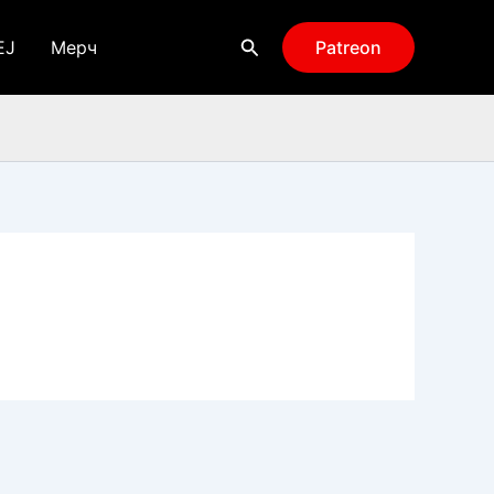
Поиск
EJ
Мерч
Patreon