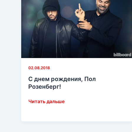
02.08.2018
С днем рождения, Пол
Розенберг!
С
Читать дальше
днем
рождения,
Пол
Розенберг!