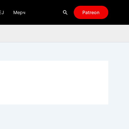
Поиск
EJ
Мерч
Patreon