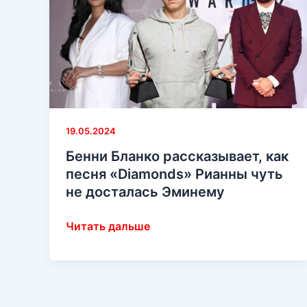
19.05.2024
Бенни Бланко рассказывает, как
песня «Diamonds» Рианны чуть
не досталась Эминему
Бенни
Читать дальше
Бланко
рассказывает,
как
песня