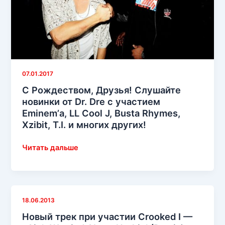
07.01.2017
С Рождеством, Друзья! Слушайте
новинки от Dr. Dre с участием
Eminem’а, LL Cool J, Busta Rhymes,
Xzibit, T.I. и многих других!
С
Читать дальше
Рождеством,
Друзья!
Слушайте
новинки
18.06.2013
от
Новый трек при участии Crooked I —
Dr.