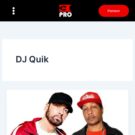
Перейти
к
Patreon
содержимому
DJ Quik