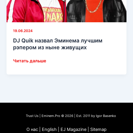
19.06.2024
DJ Quik назвал Эминема лучшим
рэпером из ныне живущих
DJ
Читать дальше
Quik
назвал
Эминема
лучшим
рэпером
из
ныне
Trust Us | Eminem.Pro © 2026 | Est. 2011 by Igor Basenko
живущих
О нас | English | EJ Magazine | Sitemap